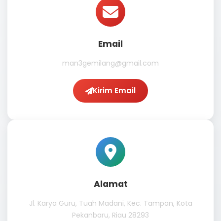
Email
man3gemilang@gmail.com
Kirim Email
Alamat
Jl. Karya Guru, Tuah Madani, Kec. Tampan, Kota
Pekanbaru, Riau 28293