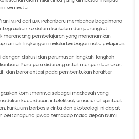
lam semesta.
Tiffani.M.Pd dari LDK Pekanbaru membahas bagaimana
 diintegrasikan ke dalam kurikulum dan perangkat
tuk merancang pembelajaran yang menanamkan
kap ramah lingkungan melalui berbagai mata pelajaran.
isi dengan diskusi dan perumusan langkah-langkah
Pekanbaru. Para guru didorong untuk mengembangkan
if, dan berorientasi pada pembentukan karakter
menegaskan komitmennya sebagai madrasah yang
dukan kecerdasan intelektual, emosional, spiritual,
n, kurikulum berbasis cinta dan ekoteologi ini dapat
 dan bertanggung jawab terhadap masa depan bumi.