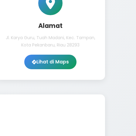
Alamat
Jl. Karya Guru, Tuah Madani, Kec. Tampan,
Kota Pekanbaru, Riau 28293
Lihat di Maps