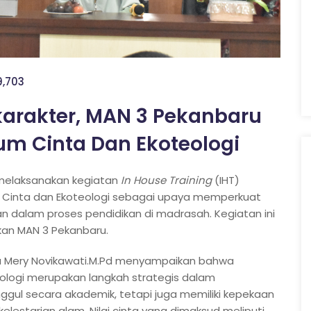
9,703
karakter, MAN 3 Pekanbaru
um Cinta Dan Ekoteologi
 melaksanakan kegiatan
In House Training
(IHT)
 Cinta dan Ekoteologi sebagai upaya memperkuat
ngan dalam proses pendidikan di madrasah. Kegiatan ini
ikan MAN 3 Pekanbaru.
 Mery Novikawati.M.Pd menyampaikan bahwa
eologi merupakan langkah strategis dalam
ggul secara akademik, tetapi juga memiliki kepekaan
kelestarian alam. Nilai cinta yang dimaksud meliputi